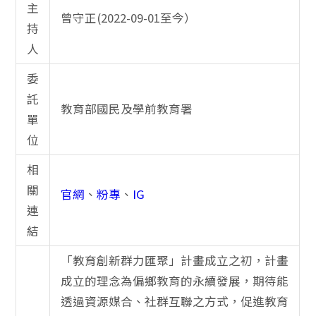
主
曾守正(2022-09-01至今）
持
人
委
託
教育部國民及學前教育署
單
位
相
關
官網
、
粉專
、
IG
連
結
「教育創新群力匯聚」計畫成立之初，計畫
成立的理念為偏鄉教育的永續發展，期待能
透過資源媒合、社群互聯之方式，促進教育