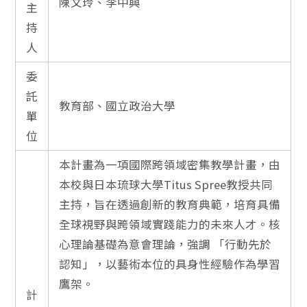
陳文玲、李中興
主
持
人
委
託
教育部、國立政治大學
單
位
本計畫為一項國際跨領域密集教學計畫，由
本校與日本琉球大學Titus Spree教授共同
主持，旨在透過創新的教育典範，培育具備
全球視野與跨領域實踐能力的未來人才。核
心理論基礎為意會理論，強調 「行動先於
認知」，以藝術本位的具身性經驗作為學習
鷹架。
計