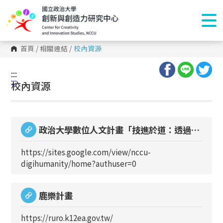
首頁
/
相關連結
/
校內資源
:::
:::
校內資源
政治大學數位人文計畫「技進於道：透過數
位人文朗現『藝術』與『真實』的靈光」官
https://sites.google.com/view/nccu-
網
digihumanity/home?authuser=0
鹿樂計畫
https://ruro.k12ea.gov.tw/