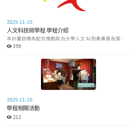
2025-11-10
人文科技微學程 學程介紹
本計畫目標為配合推動政治大學人文 AI 的素養普及策
略，使數位人文與AI 技術的應用成為政大跨院系學生具備
359
的基本能力，運用科技技術將人文內容進行轉譯及再創
新，因此設立「人文科技微學程」，納入一二期計畫開設
之所有課程 ， 113-1學期通過申請，通過跨院系合作，推
動本校人文AI的素養普及策略，達成人文為體，科技為用
之目的，使數位人文與AI技術成為政大全校學生共同具備
的基本能力。 學生修畢計畫課群課程達9學分，即可向創
新與創造力研究中心申請，經審查符合結業條件者獲頒微
學程結業證書乙張，本計畫也將於期末主動提醒已修滿學
2025-11-10
分同學申請微學程證書，並主動寄信提供已修習本計畫課
學程相關活動
程之學生下學期計畫課表，鼓勵同學多加修課。
212