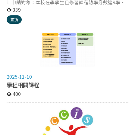
1. 申請對象：本校在學學生且修習課程總學分數達9學分
者，可提出申請。 2. 申請程序：目前採隨到隨審，申請人
339
應於畢業離校前提出申請，填寫表單(表單連結) 並備齊相
置頂
關應繳文件。 應繳資料：以填寫表單(表單連結) 方式。
人文科技微學程申請表 ：請自表單下載填寫，簽名欄請用
電子簽或列印親簽後掃描為電子檔。 在學證明。 本校學
期成績單。 3. 中心收件後與教務處同仁核對學生成績，確
認無誤後，創新與創造力研究中心將寄發修業證明電子檔
案予申請人，不另提供紙本證明書。核發時間約1-4週。
4. 未依上述申請說明提出申請者，恕不受理，還請留意，
若有任何疑問請洽數位人文計畫助理賴小姐
email: wendy880320@gmail.com 校內分機:65710
2025-11-10
學程相關課程
400