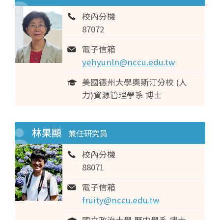
校內分機
87072
電子信箱
yehyunln@nccu.edu.tw
美國德州大學奧斯汀分校 (人
力)資源管理學系 博士
林果顯
兼任研究員
校內分機
88071
電子信箱
fruity@nccu.edu.tw